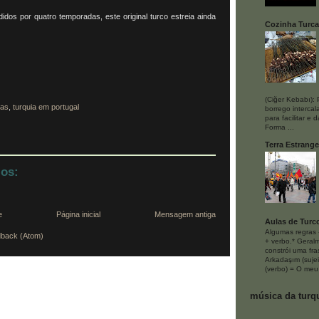
idos por quatro temporadas, este original turco estreia ainda
Cozinha Turca
(Ciğer Kebabı):
cas
,
turquia em portugal
borrego interca
para facilitar e 
Forma ...
Terra Estrange
os:
e
Página inicial
Mensagem antiga
Aulas de Turc
Algumas regras
dback (Atom)
+ verbo.* Geral
constrói uma fra
Arkadaşım (sujei
(verbo) = O meu
música da turq