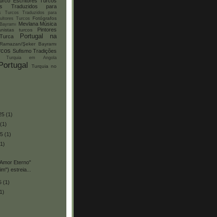
urco
Escritores Turcos
cos Traduzidos para
es Turcos Traduzidos para
Fotógrafos
ultores Turcos
Mevlana
Música
 Bayramı
Pintores
anistas turcos
Portugal na
Turca
Ramazan/Şeker Bayramı
rcos
Sufismo
Tradições
Turquia em Angola
Portugal
Turquia no
25
(1)
(1)
25
(1)
(1)
"Amor Eterno"
m") estreia...
25
(1)
1)