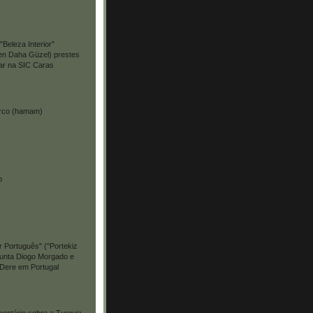
"Beleza Interior"
en Daha Güzel) prestes
ear na SIC Caras
urco (hamam)
o
 Português" ("Portekiz
junta Diogo Morgado e
Dere em Portugal
entário sobre a Turquia