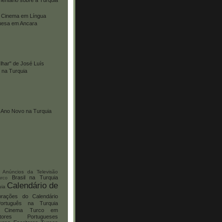
 Cinema em Língua
uesa em Ancara
har" de José Luís
 na Turquia
o Ano Novo na Turquia
Anúncios da Televisão
Brasil na Turquia
urco
Calendário de
uia
brações do Calendário
ortuguês na Turquia
Cinema Turco em
itores Portugueses