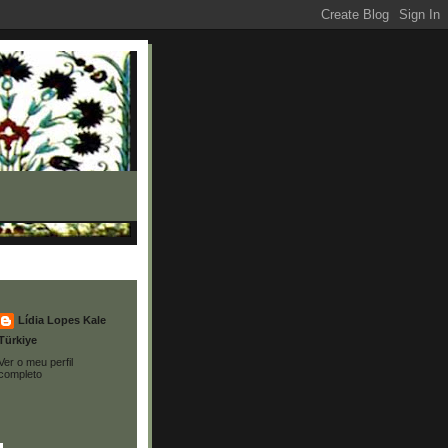
Lídia Lopes Kale
Türkiye
Ver o meu perfil
completo