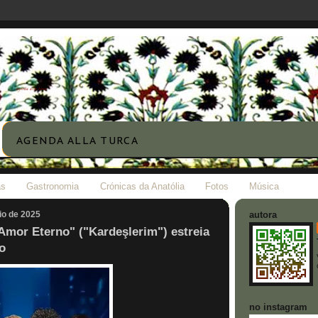
agenda alla turca
AGENDA ALLA TURCA
as
Gastronomia
Crónicas da Anatólia
Fotos
Música
aio de 2025
autora
Amor Eterno" ("Kardeşlerim") estreia
o
no instagram