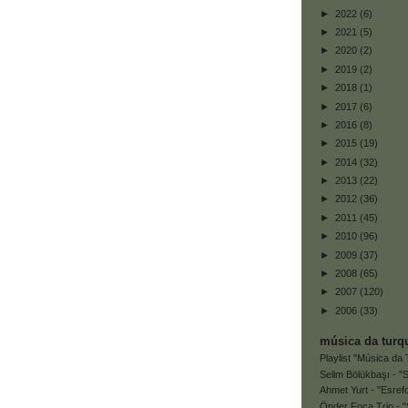
►
2022
(6)
►
2021
(5)
►
2020
(2)
►
2019
(2)
►
2018
(1)
►
2017
(6)
►
2016
(8)
►
2015
(19)
►
2014
(32)
►
2013
(22)
►
2012
(36)
►
2011
(45)
►
2010
(96)
►
2009
(37)
►
2008
(65)
►
2007
(120)
►
2006
(33)
música da turq
Playlist "Música da 
Selim Bölükbaşı - "S
Ahmet Yurt - "Esrefo
Önder Foça Trio - 