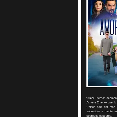
“Amor Eterno” acompan
Asiye e Emel — que fic
Unidos pela dor mas 
sobreviver e manter-s
segredos obscuros.