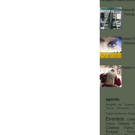
Semana de
Portug
"Nenhum Ol
Peixoto
O Natal e 
agenda
Angola na Turquia
Turca
Artesanato T
Cabo-verde na Turq
Eventos
Cele
Turco
Cinema P
Cinema Turco
Portugal
Escr