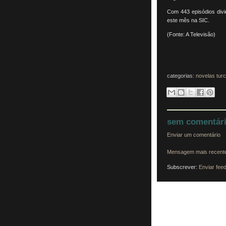
Com 443 episódios divid
este mês na SIC.
(Fonte: A Televisão)
categorias:
novelas tur
sem comentári
Enviar um comentário
Mensagem mais recent
Subscrever:
Enviar fee