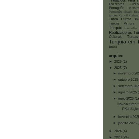
Traduzidos Para T
Escritores Tur
Português
Escritor
Português (Brasil)
Esc
turcos
Kandil
Kurban
Turca
Outros
Pi
Turcos
Pintura 
Turquia
Ramadão
Realizadores Tu
Culturais Turcas
Turquia em 
Brasil
arquivo
►
2026
(1)
▼
2025
(7)
►
novembro 20
►
outubro 2025
►
setembro 20
►
agosto 2025
▼
maio 2025
(1)
Novela turca 
("Kardeşleri
►
fevereiro 20
►
janeiro 2025
(
►
2024
(4)
►
2023
(24)