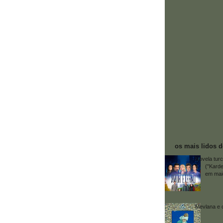
os mais lidos 
Novela tur
("Karde
em mai
Mevlana e 