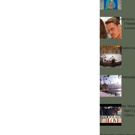
Série turca 
("Send
a estr
O banho t
O Ramadã
Filme "Amor
Aşkı") 
Cansu 
Português realiza docum