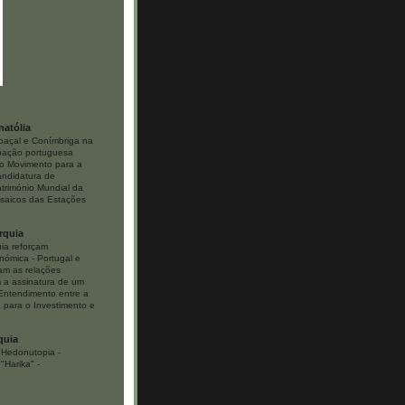
natólia
baçal e Conímbriga na
ipação portuguesa
o Movimento para a
ndidatura de
trimónio Mundial da
aicos das Estações
rquia
uia reforçam
onómica
-
Portugal e
ram as relações
 a assinatura de um
ntendimento entre a
 para o Investimento e
quia
Hedonutopia -
"Harika"
-