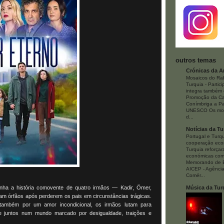
outros temas
Crónicas da A
Mosaicos do Ra
Turquia
-
Partic
integra também 
Promoção da Ca
Conímbriga a Pa
UNESCO Os mos
d...
Notícias da Tu
Portugal e Turq
cooperação ec
Turquia reforça
económicas com
Memorando de E
AICEP - Agência
Comér...
ha a história comovente de quatro irmãos — Kadir, Ömer,
Música da Tur
am órfãos após perderem os pais em circunstâncias trágicas.
também por um amor incondicional, os irmãos lutam para
e juntos num mundo marcado por desigualdade, traições e