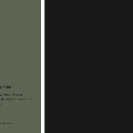
do mês
ca "Amor Eterno"
şlerim") estreia na SIC
o
o Sufismo