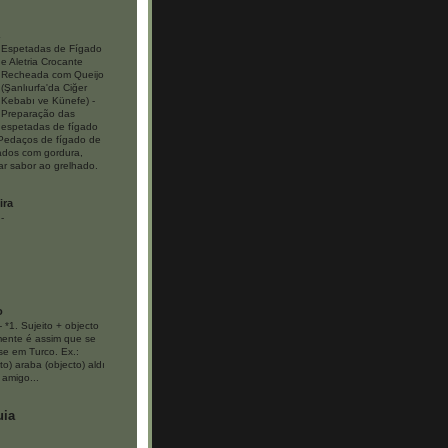
Espetadas de Fígado
e Aletria Crocante
Recheada com Queijo
(Şanlıurfa'da Ciğer
Kebabı ve Künefe)
-
Preparação das
espetadas de fígado
 Pedaços de fígado de
lados com gordura,
dar sabor ao grelhado.
ira
-
o
-
*1. Sujeito + objecto
mente é assim que se
se em Turco. Ex.:
to) araba (objecto) aldı
 amigo...
uia